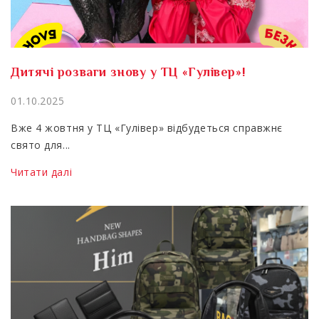
Дитячі розваги знову у ТЦ «Гулівер»!
01.10.2025
Вже 4 жовтня у ТЦ «Гулівер» відбудеться справжнє
свято для...
Читати далі