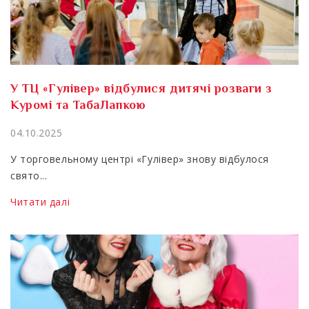
У ТЦ «Гулівер» відбулися дитячі розваги з
Куромі та ТабаЛапкою
04.10.2025
У торговельному центрі «Гулівер» знову відбулося
свято...
Читати далі