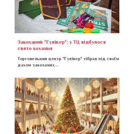
Закоханий "Гулівер": у ТЦ відбулося
свято кохання
Торговельний центр "Гулівер" зібрав під своїм
дахом закоханих...