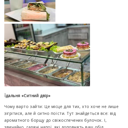
Їдальня «Ситний двір»
Чому варто зайти: Це місце для тих, хто хоче не лише
зігрітися, але й ситно поїсти. Тут знайдеться все: від
ароматного борщу до свіжоспечених булочок. І,
звичайно, гарячі напої, які доповнять ваш обід.