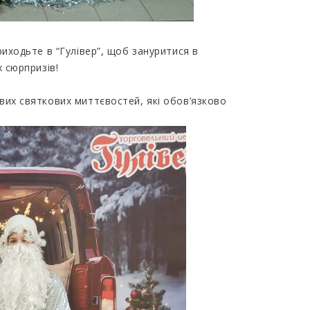
риходьте в “Гулівер”, щоб зануритися в
х сюрпризів!
вих святкових миттєвостей, які обов’язково