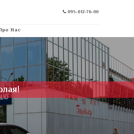
095-012-76-00
Про Нас
олая!