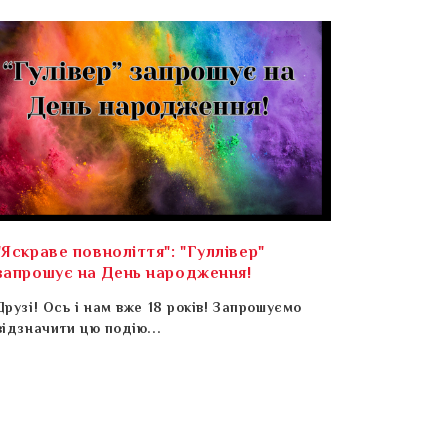
"Яскраве повноліття": "Гуллівер"
запрошує на День народження!
Друзі! Ось і нам вже 18 років! Запрошуємо
відзначити цю подію...