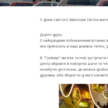
З Днем Святого Миколая! Світла магія 
Дорогі друзі,
З найкращими побажаннями вітаємо в
яке приносить в наші домівки тепло, ра
В “Гулівері” ми вже готові зустрічати
центр вбрався в новорічні шати та че
незабутні фотозони, де можна зробити
друзями, аби зберегти ці миті напам’я