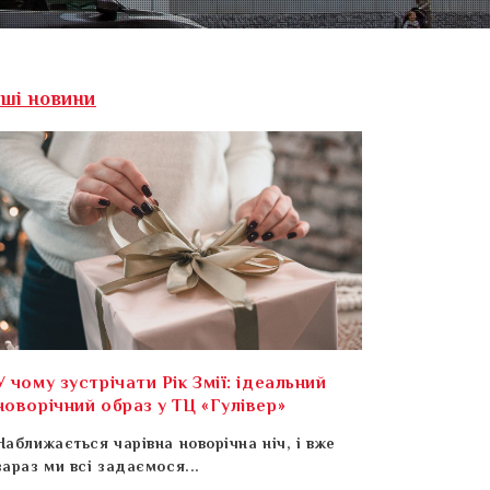
нші новини
У чому зустрічати Рік Змії: ідеальний
новорічний образ у ТЦ «Гулівер»
Наближається чарівна новорічна ніч, і вже
зараз ми всі задаємося...