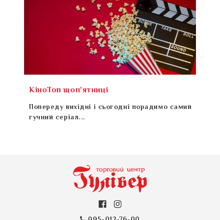
КіноТоп щоп'ятниці
Попереду вихідні і сьогодні порадимо самий
гучний серіал...
095-012-76-00