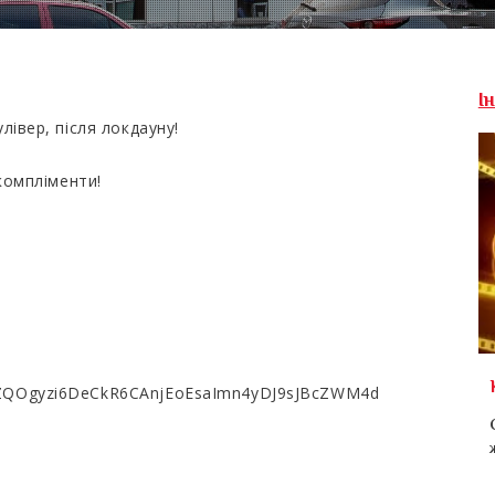
І
лівер, після локдауну!
 компліменти!
pZQOgyzi6DeCkR6CAnjEoEsaImn4yDJ9sJBcZWM4d