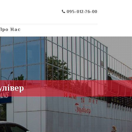
095-012-76-00
Про Нас
улівер