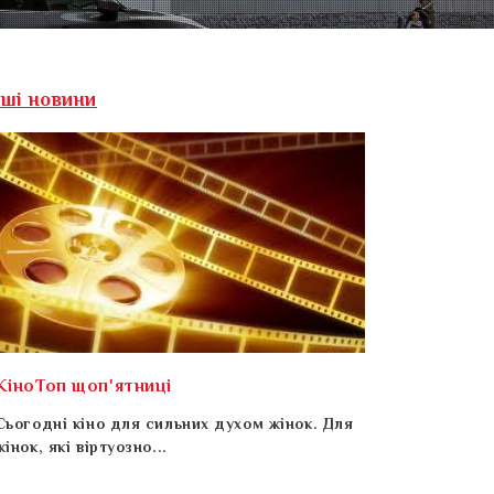
нші новини
КіноТоп щоп'ятниці
Сьогодні кіно для сильних духом жінок. Для
жінок, які віртуозно...