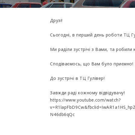
Друзі!
Сьогодні, в перший день роботи ТЦ Гу
Ми раділи зустрічі з Вами, та робили
Сподіваємось, що Вам було приємно!
До зустрічі в ТЦ Гулівер!
Завжди раді кожному відвідувачу!
https://www.youtube.com/watch?
v=R1lapFbD9Cw&fbclid=IwAR1a1HS_h
N46db6qQc