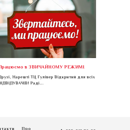
Працюємо в ЗВИЧАЙНОМУ РЕЖИМІ
Друзі, Нарешті ТЦ Гулівер Відкритий для всіх
ВІДВІДУВАЧІВ! Раді...
нтакти
Про