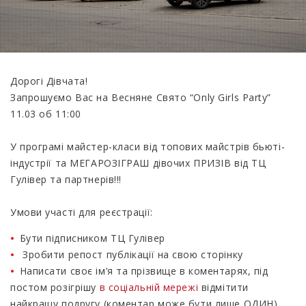
Дорогі Дівчата!
Запрошуємо Вас на Весняне Свято “Only Girls Party”
11.03 об 11:00
У програмі майстер-класи від топових майстрів бьюті-
індустрії та МЕГАРОЗІГРАШ дівочих ПРИЗІВ від ТЦ
Гулівер та партнерів!!!
Умови участі для реєстрації:
Бути підписником ТЦ Гулівер
Зробити репост публікації на свою сторінку
Написати своє ім’я та прізвище в коментарях, під
постом розігрішу
в соціальній мережі
відмітити
найкращу подругу (коментар може бути лише ОДИН)