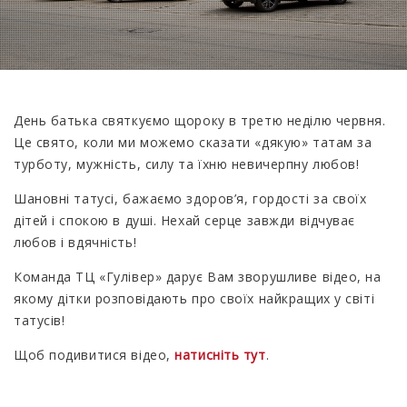
День батька святкуємо щороку в третю неділю червня.
Це свято, коли ми можемо сказати «дякую» татам за
турботу, мужність, силу та їхню невичерпну любов!
Шановні татусі, бажаємо здоров’я, гордості за своїх
дітей і спокою в душі. Нехай серце завжди відчуває
любов і вдячність!
Команда ТЦ «Гулівер» дарує Вам зворушливе відео, на
якому дітки розповідають про своїх найкращих у світі
татусів!
Щоб подивитися відео,
натисніть тут
.