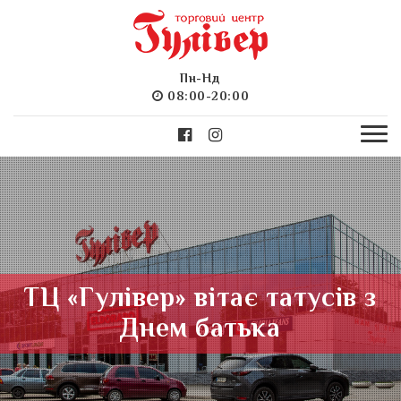
Пн-Нд
08:00-20:00
ТЦ «Гулівер» вітає татусів з
Днем батька