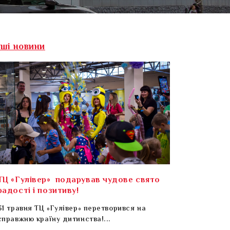
нші новини
ТЦ «Гулівер» подарував чудове свято
радості і позитиву!
31 травня ТЦ «Гулівер» перетворився на
справжню країну дитинства!...