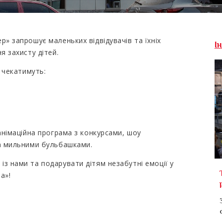
р» запрошує маленьких відвідувачів та їхніх
І
я захисту дітей.
й чекатимуть:
 анімаційна програма з конкурсами, шоу
та мильними бульбашками.
з нами та подарувати дітям незабутні емоції у
а»!