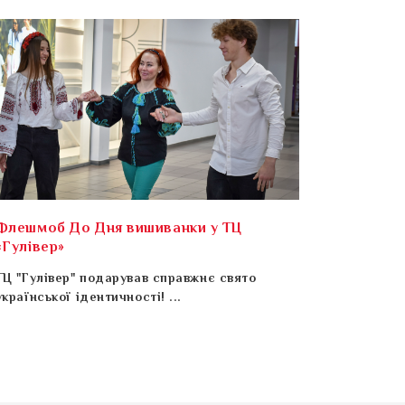
Флешмоб До Дня вишиванки у ТЦ
«Гулівер»
ТЦ "Гулівер" подарував справжнє свято
української ідентичності! ...