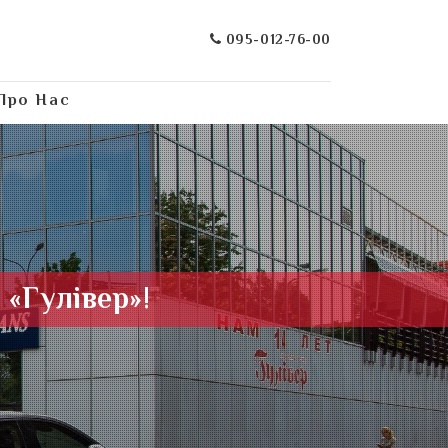
095-012-76-00
Про Нас
 «Гулівер»!