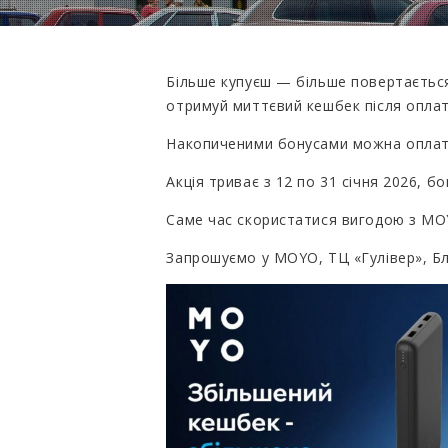
Більше купуєш — більше повертаєтьс
отримуй миттєвий кешбек після опла
Накопиченими бонусами можна оплати
Акція триває з 12 по 31 січня 2026, бо
Саме час скористатися вигодою з MOY
Запрошуємо у MOYO, ТЦ «Гулівер», Бл