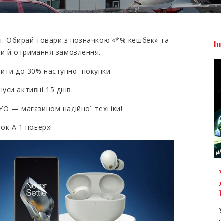
я. Обирай товари з позначкою «*% кешбек» та
І
ти й отримання замовлення.
ти до 30% наступної покупки.
нуси активні 15 днів.
O — магазином надійної техніки!
ок А 1 поверх!