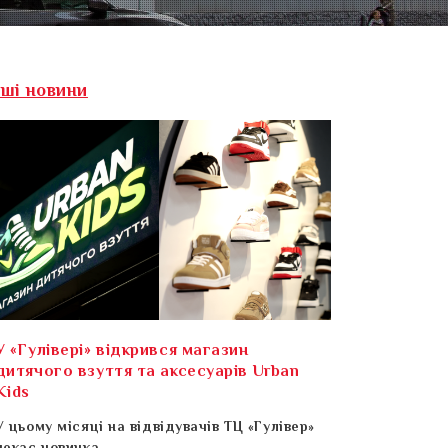
нші новини
У «Гулівері» відкрився магазин
дитячого взуття та аксесуарів Urban
Kids
У цьому місяці на відвідувачів ТЦ «Гулівер»