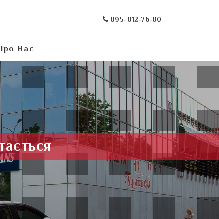
095-012-76-00
Про Нас
тається