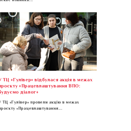
чекає новинка...
У ТЦ «Гулівер» відбулася акція в межах
проєкту «Працевлаштування ВПО:
будуємо діалог»
У ТЦ «Гулівер» провели акцію в межах
проєкту «Працевлаштування...