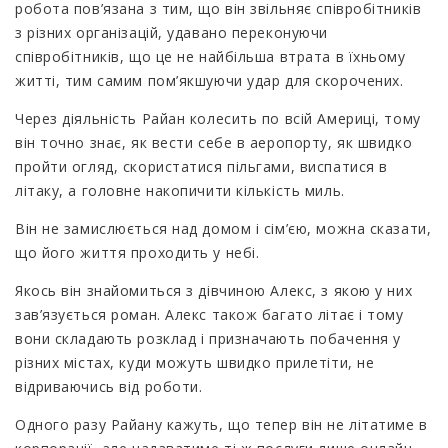
робота пов’язана з тим, що він звільняє співробітників
з різних організацій, удавано переконуючи
співробітників, що це не найбільша втрата в їхньому
житті, тим самим пом’якшуючи удар для скорочених.
Через діяльність Райан колесить по всій Америці, тому
він точно знає, як вести себе в аеропорту, як швидко
пройти огляд, скористатися пільгами, виспатися в
літаку, а головне накопичити кількість миль.
Він не замислюється над домом і сім’єю, можна сказати,
що його життя проходить у небі.
Якось він знайомиться з дівчиною Алекс, з якою у них
зав’язується роман. Алекс також багато літає і тому
вони складають розклад і призначають побачення у
різних містах, куди можуть швидко прилетіти, не
відриваючись від роботи.
Одного разу Райану кажуть, що тепер він не літатиме в