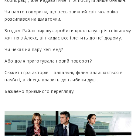
корпорації, але надаватиме ті ж послуги лише онлайн.
Чи варто говорити, що весь звичний світ чоловіка
розсипався на шматочки.
Згодом Райан вирішує зробити крок назустріч спільному
життю з Алекс, він кидає все і летить до неї додому.
Чи чекає на пару хепі енд?
Або доля приготувала новий поворот?
Сюжет і гра акторів – запальні, фільм залишається в
пам’яті, а кінець вразить до глибини душі.
Бажаємо приємного перегляду!