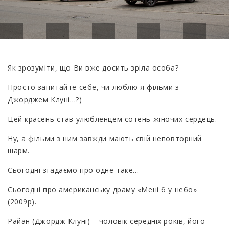
Як зрозуміти, що Ви вже досить зріла особа?
Просто запитайте себе, чи люблю я фільми з
Джорджем Клуні…?)
Цей красень став улюбленцем сотень жіночих сердець.
Ну, а фільми з ним завжди мають свій неповторний
шарм.
Сьогодні згадаємо про одне таке…
Сьогодні про американську драму «Мені б у небо»
(2009р).
Райан (Джордж Клуні) – чоловік середніх років, його