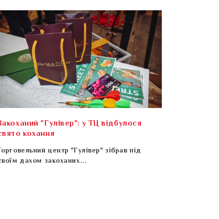
Закоханий "Гулівер": у ТЦ відбулося
свято кохання
Торговельний центр "Гулівер" зібрав під
своїм дахом закоханих...