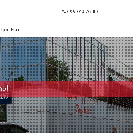
095-012-76-00
Про Нас
р»!