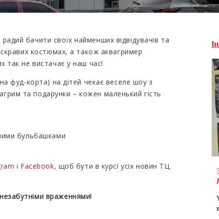
 радий бачити своїх найменших відвідувачів та
І
в яскравих костюмах, а також аквагример
х так не вистачає у наш час!
на фуд-корта) на дітей чекає веселе шоу з
агрим та подарунки – кожен маленький гість
льними бульбашками
agram
і
Facebook
, щоб бути в курсі усіх новин ТЦ
 незабутніми враженнями!