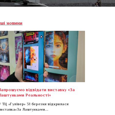
нші новини
Запрошуємо відвідати виставку «За
Лаштунками Реальності»
У ТЦ «Гулівер» 31 березня відкрилася
виставка«За Лаштунками...