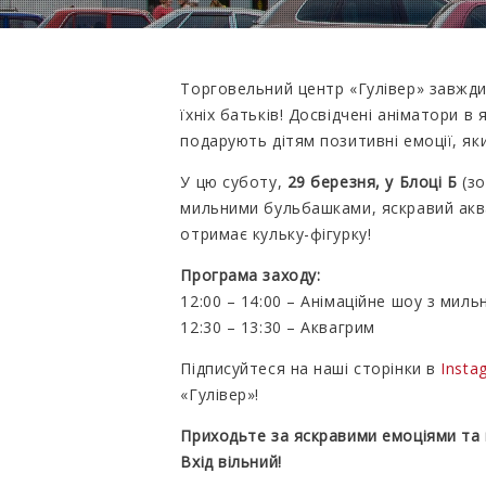
Торговельний центр «Гулівер» завжди
їхніх батьків! Досвідчені аніматори 
подарують дітям позитивні емоції, яки
У цю суботу,
29 березня, у Блоці Б
(зо
мильними бульбашками, яскравий акв
отримає кульку-фігурку!
Програма заходу:
12:00 – 14:00 – Анімаційне шоу з ми
12:30 – 13:30 – Аквагрим
Підписуйтеся на наші сторінки в
Inst
«Гулівер»!
Приходьте за яскравими емоціями та
Вхід вільний!