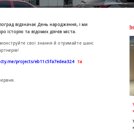
оград відзначає День народження, і ми
І
ро історію та відомих діячів міста.
демонструйте свої знання й отримайте шанс
артнерів!
racty.me/projects/eb11c5fa7edea324
та
червня.