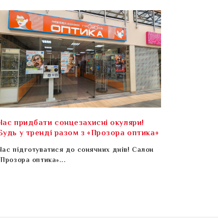
Час придбати сонцезахисні окуляри!
Будь у тренді разом з «Прозора оптика»
Час підготуватися до сонячних днів! Салон
«Прозора оптика»...