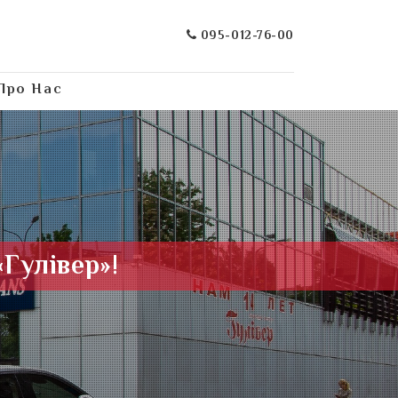
095-012-76-00
Про Нас
«Гулівер»!