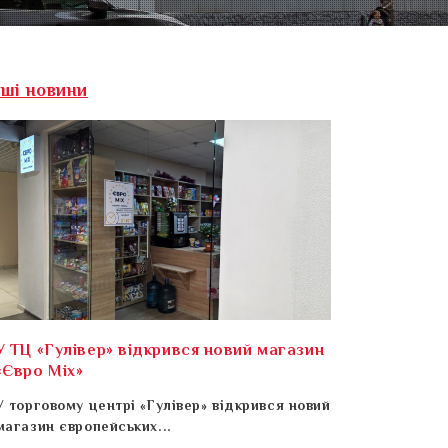
нші новини
У ТЦ «Гулівер» відкрився новий магазин
«Євро Mix»
У торговому центрі «Гулівер» відкрився новий
магазин європейських...